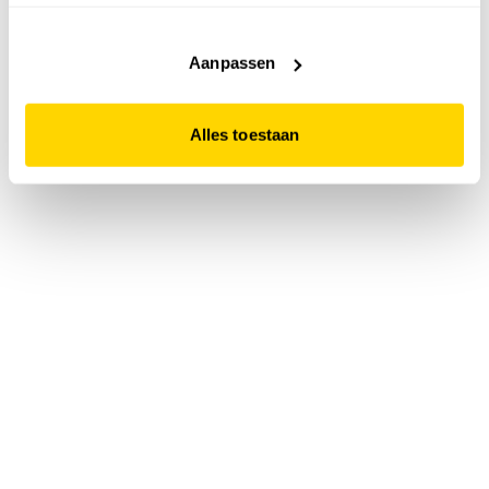
accepteert. Dit doe je door op "Alles toestaan" te klikken.
Liever geen cookies? Hou er dan rekening mee dat de
website niet optimaal functioneert.
Aanpassen
Alles toestaan