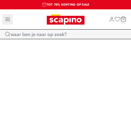
TOT 70% KORTING OP SALE
SALE: LAATSTE KANS!
SHOP NIEUW
Home