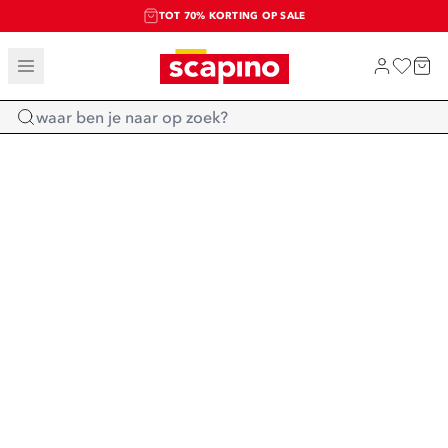
TOT 70% KORTING OP SALE
SALE: LAATSTE KANS!
SHOP NIEUW
Home