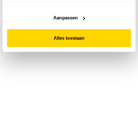
accepteert. Dit doe je door op "Alles toestaan" te klikken.
Liever geen cookies? Hou er dan rekening mee dat de
website niet optimaal functioneert.
Aanpassen
Alles toestaan