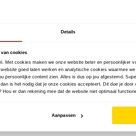
SALE: LAATSTE KANS!
Details
outdoor
zomer
merken
folder
sale
 van cookies
el. Met cookies maken we onze website beter en persoonlijker v
e website goed laten werken en analytische cookies waarmee we
u persoonlijke content zien. Alles is dus op jou afgestemd. Supe
 dan is het nodig dat je onze cookies accepteert. Dit doe je door 
? Hou er dan rekening mee dat de website niet optimaal functione
Aanpassen