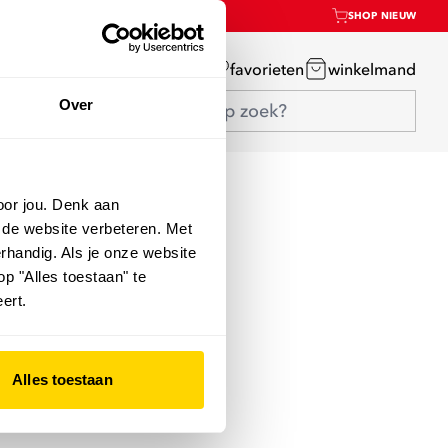
SHOP NIEUW
mijn account
favorieten
winkelmand
Over
oor jou. Denk aan
 de website verbeteren. Met
rhandig. Als je onze website
op "Alles toestaan" te
ert.
Alles toestaan