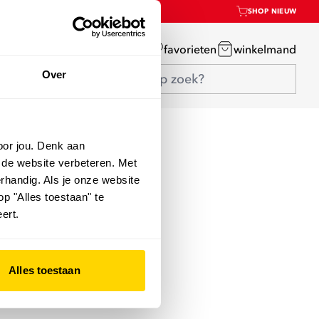
SHOP NIEUW
mijn account
favorieten
winkelmand
Over
oor jou. Denk aan
 de website verbeteren. Met
rhandig. Als je onze website
op "Alles toestaan" te
ert.
Alles toestaan