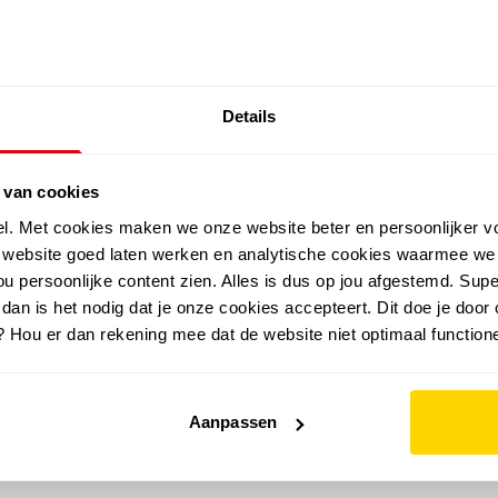
SALE: LAATSTE KANS!
Details
outdoor
zomer
merken
folder
sale
 van cookies
el. Met cookies maken we onze website beter en persoonlijker v
e website goed laten werken en analytische cookies waarmee we
u persoonlijke content zien. Alles is dus op jou afgestemd. Supe
 dan is het nodig dat je onze cookies accepteert. Dit doe je door 
? Hou er dan rekening mee dat de website niet optimaal functione
Aanpassen