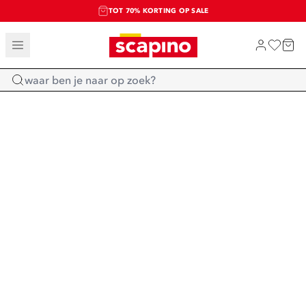
TOT 70% KORTING OP SALE
SALE: LAATSTE KANS!
SHOP NIEUW
Home