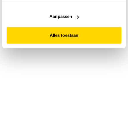
accepteert. Dit doe je door op "Alles toestaan" te klikken.
Liever geen cookies? Hou er dan rekening mee dat de
website niet optimaal functioneert.
Aanpassen
Alles toestaan