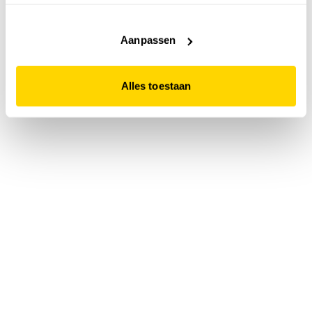
accepteert. Dit doe je door op "Alles toestaan" te klikken.
Liever geen cookies? Hou er dan rekening mee dat de
website niet optimaal functioneert.
Aanpassen
Alles toestaan