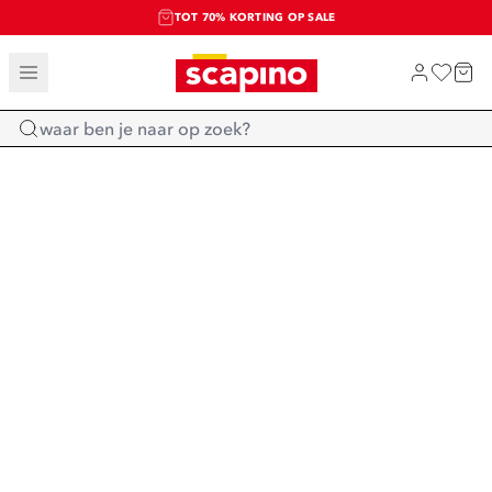
TOT 70% KORTING OP SALE
SALE: LAATSTE KANS!
SHOP NIEUW
Home