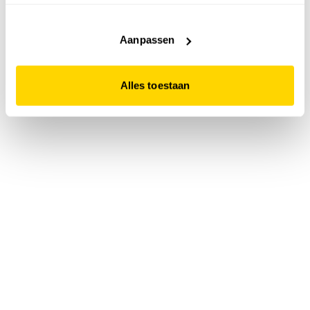
accepteert. Dit doe je door op "Alles toestaan" te klikken.
Liever geen cookies? Hou er dan rekening mee dat de
website niet optimaal functioneert.
Aanpassen
Alles toestaan