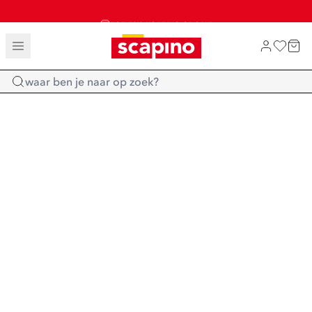
TOT 70% KORTING OP SALE
SALE: LAATSTE KANS!
SHOP NIEUW
Home