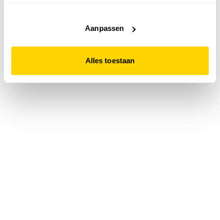
accepteert. Dit doe je door op "Alles toestaan" te klikken.
Liever geen cookies? Hou er dan rekening mee dat de
website niet optimaal functioneert.
Aanpassen
Alles toestaan