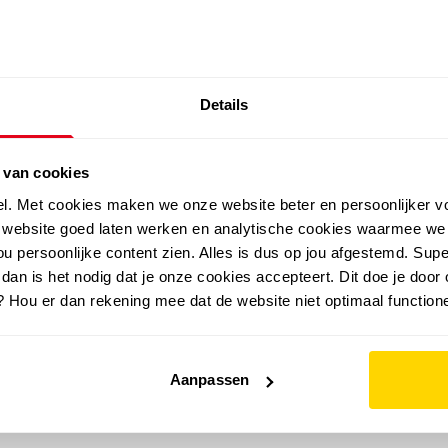
SALE: LAATSTE KANS!
Details
outdoor
zomer
merken
folder
sale
 van cookies
el. Met cookies maken we onze website beter en persoonlijker v
e website goed laten werken en analytische cookies waarmee we
u persoonlijke content zien. Alles is dus op jou afgestemd. Supe
 dan is het nodig dat je onze cookies accepteert. Dit doe je door 
? Hou er dan rekening mee dat de website niet optimaal functione
Aanpassen