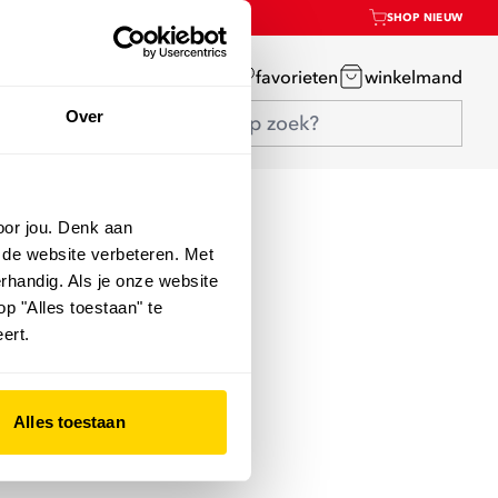
SHOP NIEUW
mijn account
favorieten
winkelmand
Over
oor jou. Denk aan
 de website verbeteren. Met
rhandig. Als je onze website
op "Alles toestaan" te
ert.
Alles toestaan