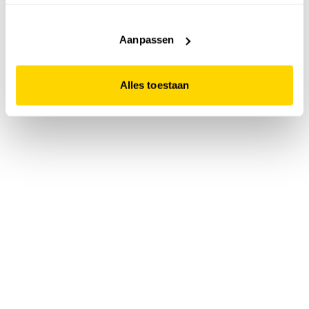
accepteert. Dit doe je door op "Alles toestaan" te klikken.
Liever geen cookies? Hou er dan rekening mee dat de
website niet optimaal functioneert.
Aanpassen
Alles toestaan