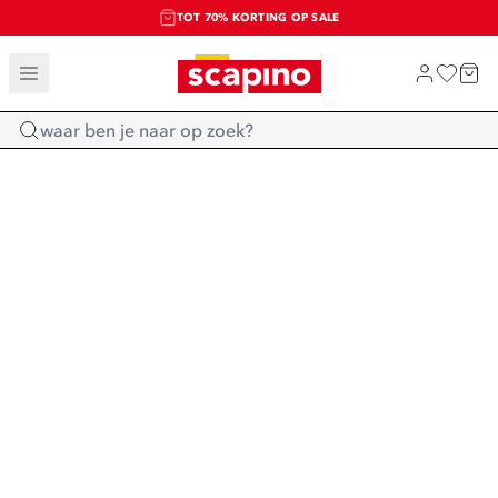
TOT 70% KORTING OP SALE
SALE: LAATSTE KANS!
SHOP NIEUW
Home