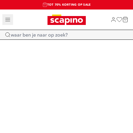
TOT 70% KORTING OP SALE
SALE: LAATSTE KANS!
SHOP NIEUW
Home