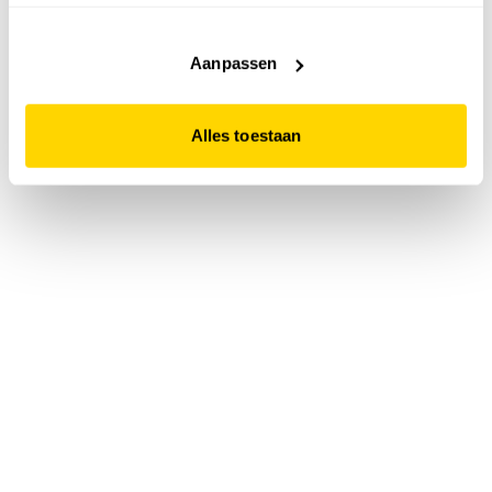
accepteert. Dit doe je door op "Alles toestaan" te klikken.
Liever geen cookies? Hou er dan rekening mee dat de
website niet optimaal functioneert.
Aanpassen
Alles toestaan