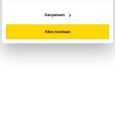
accepteert. Dit doe je door op "Alles toestaan" te klikken.
Liever geen cookies? Hou er dan rekening mee dat de
website niet optimaal functioneert.
Aanpassen
Alles toestaan