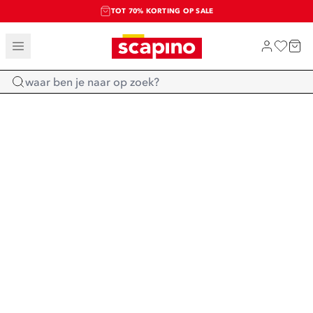
TOT 70% KORTING OP SALE
SALE: LAATSTE KANS!
SHOP NIEUW
Home