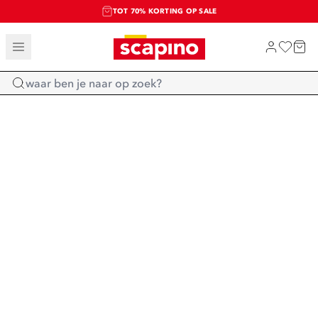
TOT 70% KORTING OP SALE
SALE: LAATSTE KANS!
SHOP NIEUW
Home