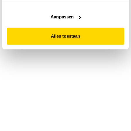
accepteert. Dit doe je door op "Alles toestaan" te klikken.
Liever geen cookies? Hou er dan rekening mee dat de
website niet optimaal functioneert.
Aanpassen
Alles toestaan