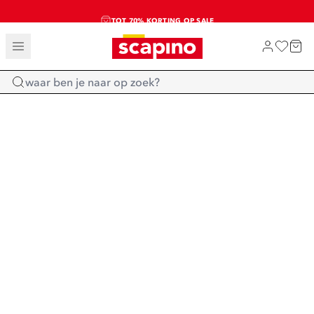
TOT 70% KORTING OP SALE
SALE: LAATSTE KANS!
SHOP NIEUW
Home