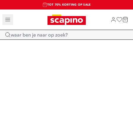
TOT 70% KORTING OP SALE
SALE: LAATSTE KANS!
SHOP NIEUW
Home