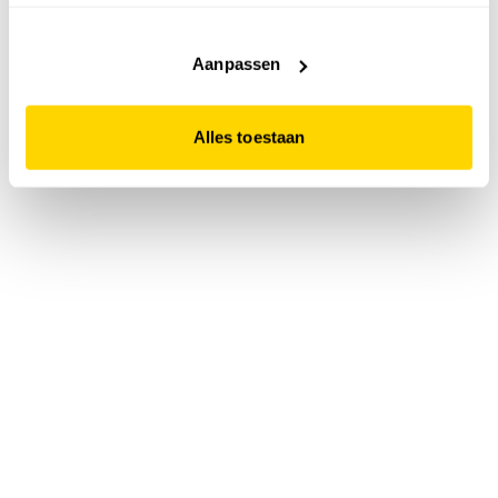
accepteert. Dit doe je door op "Alles toestaan" te klikken.
Liever geen cookies? Hou er dan rekening mee dat de
website niet optimaal functioneert.
Aanpassen
Alles toestaan