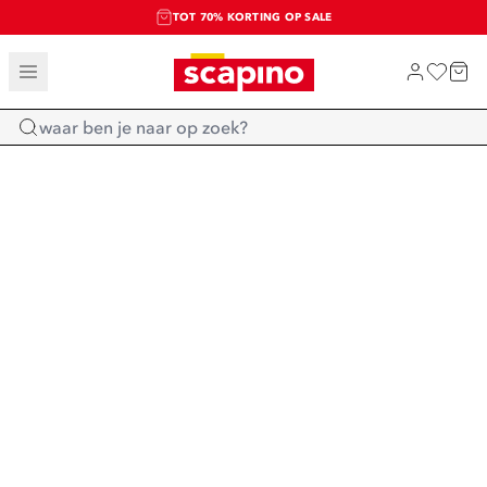
TOT 70% KORTING OP SALE
SALE: LAATSTE KANS!
SHOP NIEUW
Home