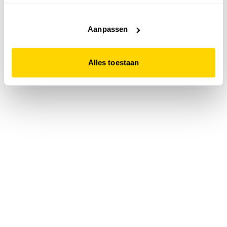
accepteert. Dit doe je door op "Alles toestaan" te klikken.
Liever geen cookies? Hou er dan rekening mee dat de
website niet optimaal functioneert.
Aanpassen
Alles toestaan