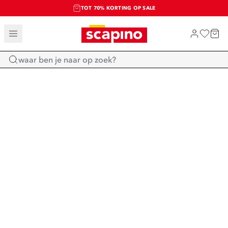
TOT 70% KORTING OP SALE
SALE: LAATSTE KANS!
SHOP NIEUW
Home