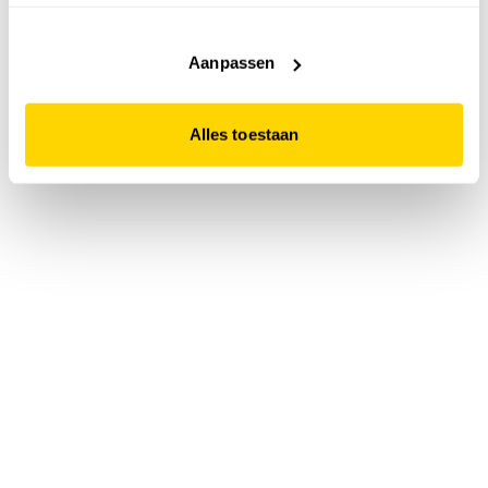
accepteert. Dit doe je door op "Alles toestaan" te klikken.
Liever geen cookies? Hou er dan rekening mee dat de
website niet optimaal functioneert.
Aanpassen
Alles toestaan