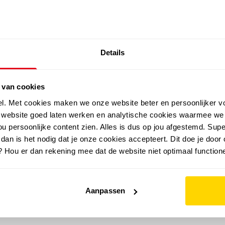
SALE: LAATSTE KANS!
Details
outdoor
zomer
merken
folder
sale
 van cookies
el. Met cookies maken we onze website beter en persoonlijker v
e website goed laten werken en analytische cookies waarmee we
u persoonlijke content zien. Alles is dus op jou afgestemd. Supe
 dan is het nodig dat je onze cookies accepteert. Dit doe je door 
? Hou er dan rekening mee dat de website niet optimaal functione
Aanpassen