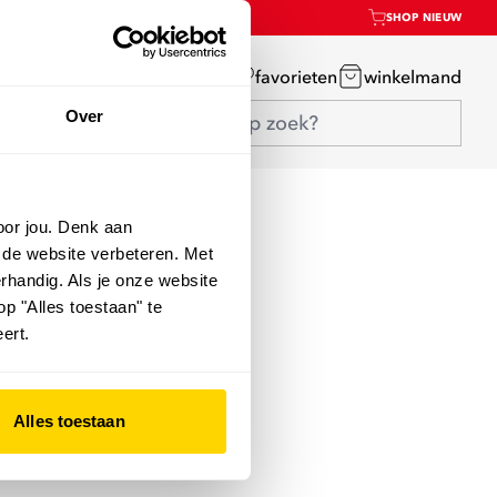
SHOP NIEUW
mijn account
favorieten
winkelmand
Over
oor jou. Denk aan
 de website verbeteren. Met
rhandig. Als je onze website
op "Alles toestaan" te
ert.
Alles toestaan