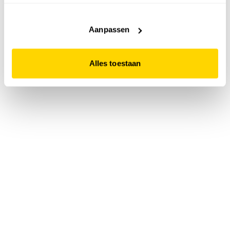
accepteert. Dit doe je door op "Alles toestaan" te klikken.
Liever geen cookies? Hou er dan rekening mee dat de
website niet optimaal functioneert.
Aanpassen
Alles toestaan