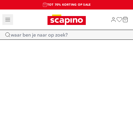
TOT 70% KORTING OP SALE
SALE: LAATSTE KANS!
SHOP NIEUW
Home