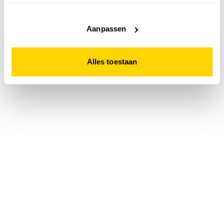
accepteert. Dit doe je door op "Alles toestaan" te klikken.
Liever geen cookies? Hou er dan rekening mee dat de
website niet optimaal functioneert.
Aanpassen
Alles toestaan