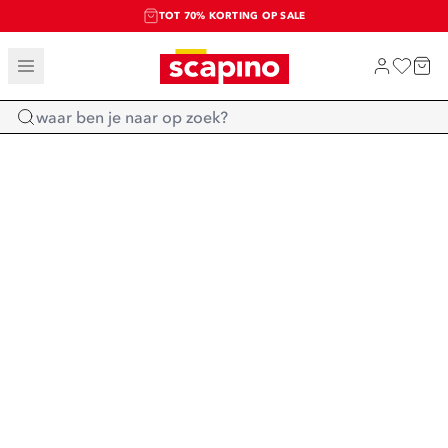
TOT 70% KORTING OP SALE
SALE: LAATSTE KANS!
SHOP NIEUW
Home