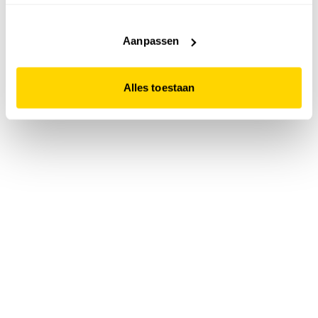
accepteert. Dit doe je door op "Alles toestaan" te klikken.
Liever geen cookies? Hou er dan rekening mee dat de
website niet optimaal functioneert.
Aanpassen
Alles toestaan