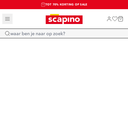
TOT 70% KORTING OP SALE
SALE: LAATSTE KANS!
SHOP NIEUW
Home