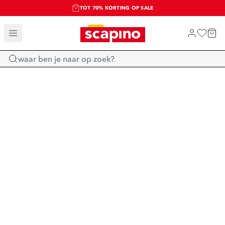
TOT 70% KORTING OP SALE
SALE: LAATSTE KANS!
SHOP NIEUW
Home