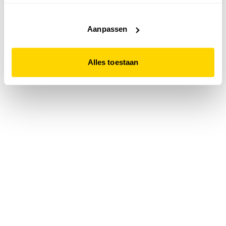
accepteert. Dit doe je door op "Alles toestaan" te klikken.
Liever geen cookies? Hou er dan rekening mee dat de
website niet optimaal functioneert.
Aanpassen
Alles toestaan