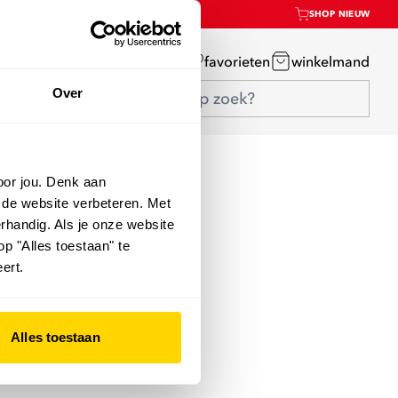
SHOP NIEUW
mijn account
favorieten
winkelmand
Over
oor jou. Denk aan
 de website verbeteren. Met
rhandig. Als je onze website
op "Alles toestaan" te
ert.
Alles toestaan