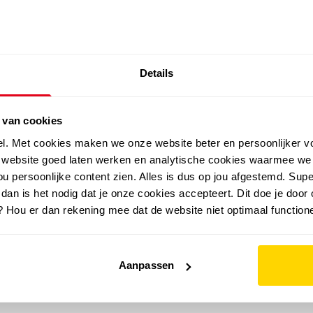
SALE: LAATSTE KANS!
Details
outdoor
zomer
merken
folder
sale
 van cookies
el. Met cookies maken we onze website beter en persoonlijker v
e website goed laten werken en analytische cookies waarmee we
u persoonlijke content zien. Alles is dus op jou afgestemd. Supe
 dan is het nodig dat je onze cookies accepteert. Dit doe je door 
? Hou er dan rekening mee dat de website niet optimaal functione
Aanpassen