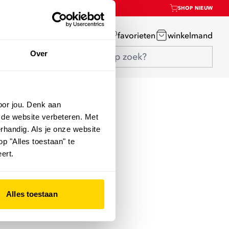
SHOP NIEUW
mijn account
favorieten
winkelmand
Over
oor jou. Denk aan
 de website verbeteren. Met
rhandig. Als je onze website
op "Alles toestaan" te
ert.
Alles toestaan