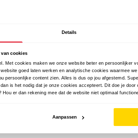
SALE: LAATSTE KANS!
Details
outdoor
zomer
merken
folder
sale
 van cookies
el. Met cookies maken we onze website beter en persoonlijker v
e website goed laten werken en analytische cookies waarmee we
u persoonlijke content zien. Alles is dus op jou afgestemd. Supe
 dan is het nodig dat je onze cookies accepteert. Dit doe je door 
? Hou er dan rekening mee dat de website niet optimaal functione
Aanpassen