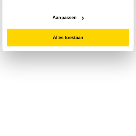
accepteert. Dit doe je door op "Alles toestaan" te klikken.
Liever geen cookies? Hou er dan rekening mee dat de
website niet optimaal functioneert.
Aanpassen
Alles toestaan