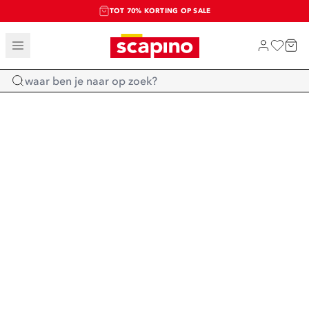
TOT 70% KORTING OP SALE
SALE: LAATSTE KANS!
SHOP NIEUW
Home