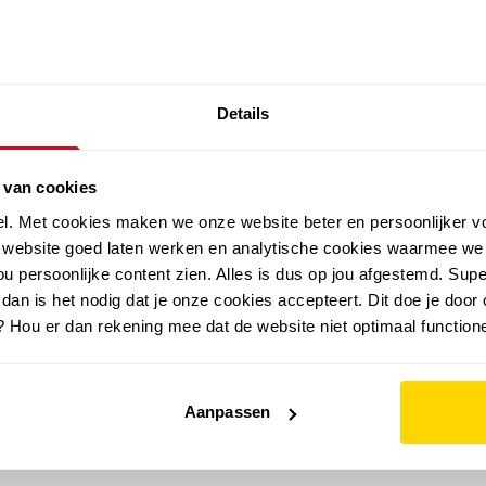
SALE: LAATSTE KANS!
Details
outdoor
zomer
merken
folder
sale
 van cookies
el. Met cookies maken we onze website beter en persoonlijker v
e website goed laten werken en analytische cookies waarmee we
u persoonlijke content zien. Alles is dus op jou afgestemd. Supe
 dan is het nodig dat je onze cookies accepteert. Dit doe je door 
? Hou er dan rekening mee dat de website niet optimaal functione
Aanpassen