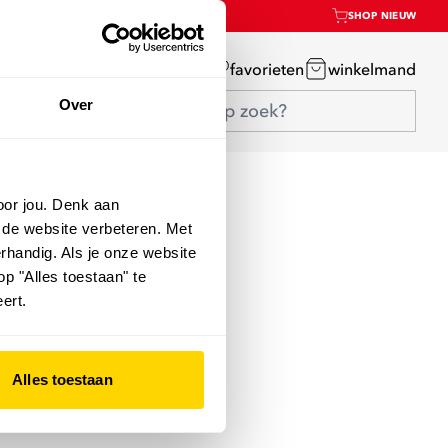
SHOP NIEUW
mijn account
favorieten
winkelmand
Over
oor jou. Denk aan
 de website verbeteren. Met
rhandig. Als je onze website
op "Alles toestaan" te
ert.
Alles toestaan