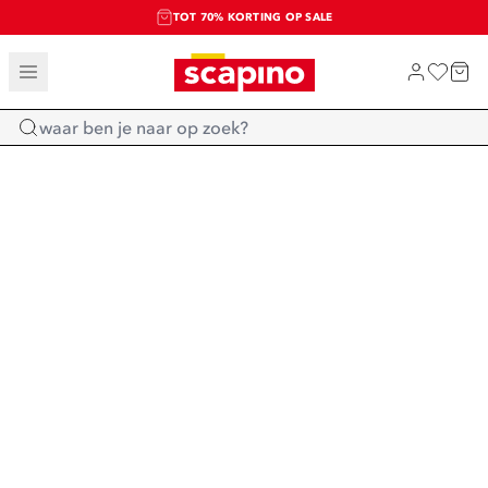
TOT 70% KORTING OP SALE
SALE: LAATSTE KANS!
SHOP NIEUW
Home