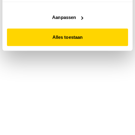
accepteert. Dit doe je door op "Alles toestaan" te klikken.
Liever geen cookies? Hou er dan rekening mee dat de
website niet optimaal functioneert.
Aanpassen
Alles toestaan