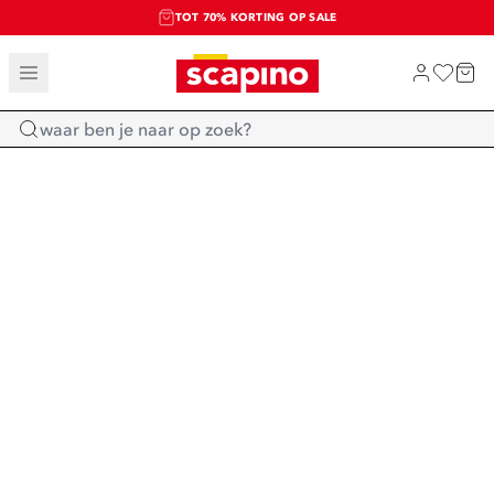
TOT 70% KORTING OP SALE
SALE: LAATSTE KANS!
SHOP NIEUW
Home