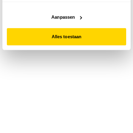
accepteert. Dit doe je door op "Alles toestaan" te klikken.
Liever geen cookies? Hou er dan rekening mee dat de
website niet optimaal functioneert.
Aanpassen
Alles toestaan