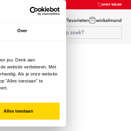
SHOP NIEUW
mijn account
favorieten
winkelmand
Over
oor jou. Denk aan
 de website verbeteren. Met
rhandig. Als je onze website
op "Alles toestaan" te
ert.
Alles toestaan