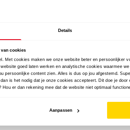
SALE: LAATSTE KANS!
Details
outdoor
zomer
merken
folder
sale
 van cookies
el. Met cookies maken we onze website beter en persoonlijker v
e website goed laten werken en analytische cookies waarmee we
u persoonlijke content zien. Alles is dus op jou afgestemd. Supe
 dan is het nodig dat je onze cookies accepteert. Dit doe je door 
? Hou er dan rekening mee dat de website niet optimaal functione
Aanpassen