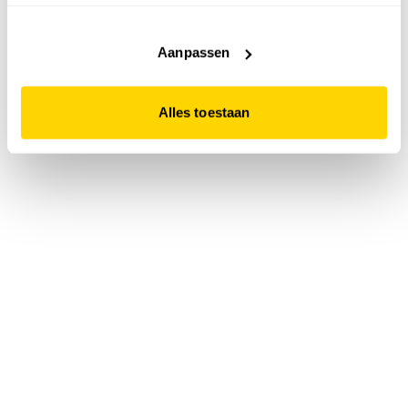
accepteert. Dit doe je door op "Alles toestaan" te klikken.
Liever geen cookies? Hou er dan rekening mee dat de
website niet optimaal functioneert.
Aanpassen
Alles toestaan