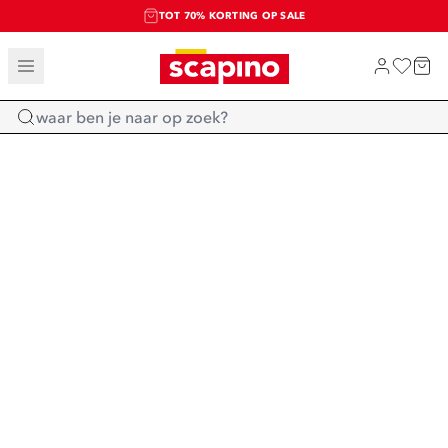
TOT 70% KORTING OP SALE
SALE: LAATSTE KANS!
SHOP NIEUW
Home