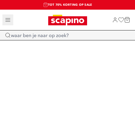
TOT 70% KORTING OP SALE
SALE: LAATSTE KANS!
SHOP NIEUW
Home