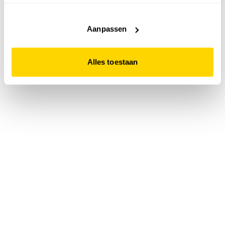
accepteert. Dit doe je door op "Alles toestaan" te klikken.
Liever geen cookies? Hou er dan rekening mee dat de
website niet optimaal functioneert.
Aanpassen
Alles toestaan