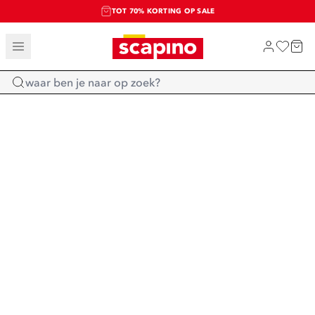
TOT 70% KORTING OP SALE
SALE: LAATSTE KANS!
SHOP NIEUW
Home