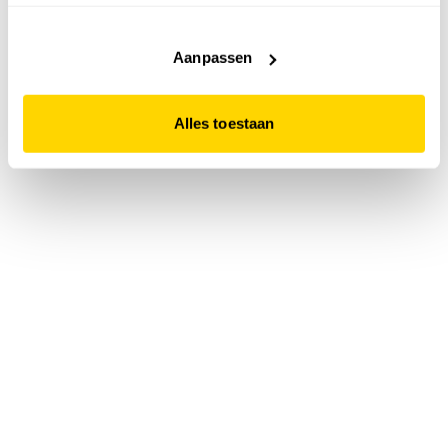
accepteert. Dit doe je door op "Alles toestaan" te klikken.
Liever geen cookies? Hou er dan rekening mee dat de
website niet optimaal functioneert.
Aanpassen
Alles toestaan