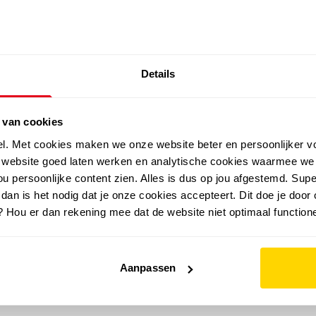
SALE: LAATSTE KANS!
Details
outdoor
zomer
merken
folder
sale
 van cookies
el. Met cookies maken we onze website beter en persoonlijker v
e website goed laten werken en analytische cookies waarmee we
u persoonlijke content zien. Alles is dus op jou afgestemd. Supe
 dan is het nodig dat je onze cookies accepteert. Dit doe je door 
? Hou er dan rekening mee dat de website niet optimaal functione
Aanpassen