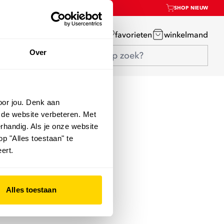
SHOP NIEUW
mijn account
favorieten
winkelmand
Over
oor jou. Denk aan
 de website verbeteren. Met
rhandig. Als je onze website
op "Alles toestaan" te
ert.
Alles toestaan