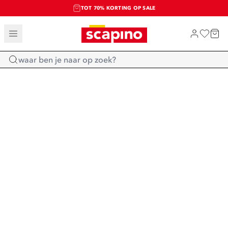
TOT 70% KORTING OP SALE
SALE: LAATSTE KANS!
SHOP NIEUW
Home