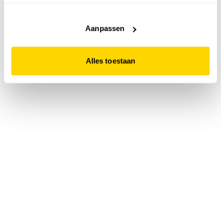
accepteert. Dit doe je door op "Alles toestaan" te klikken.
Liever geen cookies? Hou er dan rekening mee dat de
website niet optimaal functioneert.
Aanpassen
Alles toestaan