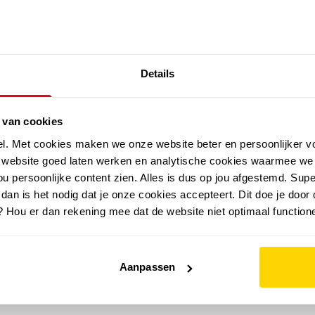
SALE: LAATSTE KANS!
Details
outdoor
zomer
merken
folder
sale
 van cookies
el. Met cookies maken we onze website beter en persoonlijker v
e website goed laten werken en analytische cookies waarmee we
u persoonlijke content zien. Alles is dus op jou afgestemd. Supe
 dan is het nodig dat je onze cookies accepteert. Dit doe je door 
? Hou er dan rekening mee dat de website niet optimaal functione
Aanpassen