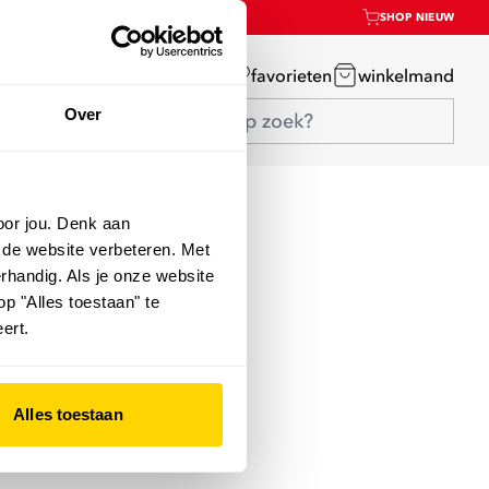
SHOP NIEUW
mijn account
favorieten
winkelmand
Over
oor jou. Denk aan
 de website verbeteren. Met
rhandig. Als je onze website
op "Alles toestaan" te
ert.
Alles toestaan