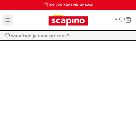
TOT 70% KORTING OP SALE
SALE: LAATSTE KANS!
SHOP NIEUW
Home