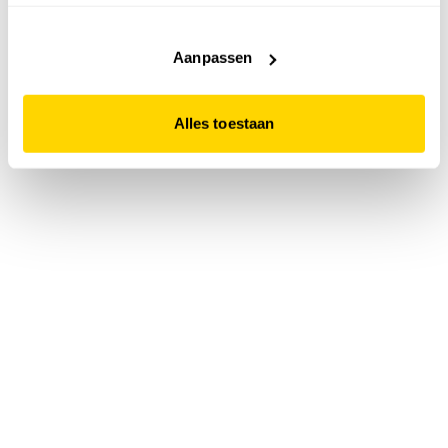
accepteert. Dit doe je door op "Alles toestaan" te klikken.
Liever geen cookies? Hou er dan rekening mee dat de
website niet optimaal functioneert.
Aanpassen
Alles toestaan