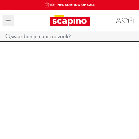
TOT 70% KORTING OP SALE
SALE: LAATSTE KANS!
SHOP NIEUW
Home