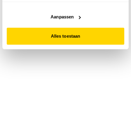
accepteert. Dit doe je door op "Alles toestaan" te klikken.
Liever geen cookies? Hou er dan rekening mee dat de
website niet optimaal functioneert.
Aanpassen
Alles toestaan