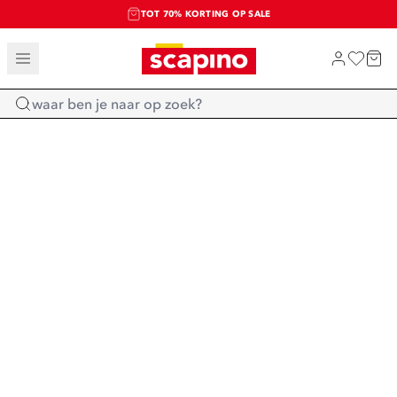
TOT 70% KORTING OP SALE
SALE: LAATSTE KANS!
SHOP NIEUW
Home