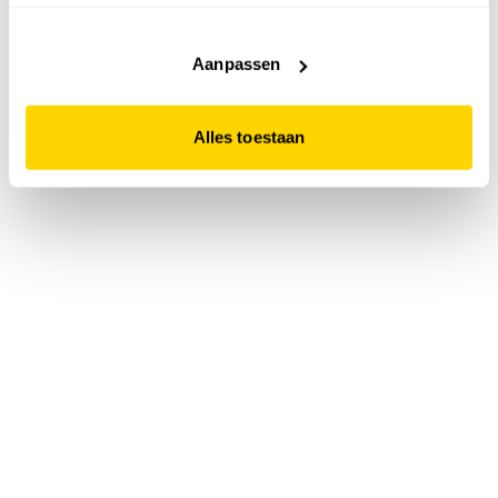
accepteert. Dit doe je door op "Alles toestaan" te klikken.
Liever geen cookies? Hou er dan rekening mee dat de
website niet optimaal functioneert.
Aanpassen
Alles toestaan