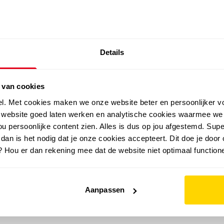
SALE: LAATSTE KANS!
Details
outdoor
zomer
merken
folder
sale
 van cookies
el. Met cookies maken we onze website beter en persoonlijker v
e website goed laten werken en analytische cookies waarmee we
u persoonlijke content zien. Alles is dus op jou afgestemd. Supe
 dan is het nodig dat je onze cookies accepteert. Dit doe je door 
? Hou er dan rekening mee dat de website niet optimaal functione
Aanpassen