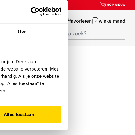
SHOP NIEUW
mijn account
favorieten
winkelmand
Over
oor jou. Denk aan
 de website verbeteren. Met
rhandig. Als je onze website
op "Alles toestaan" te
ert.
Alles toestaan