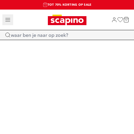
TOT 70% KORTING OP SALE
SALE: LAATSTE KANS!
SHOP NIEUW
Home