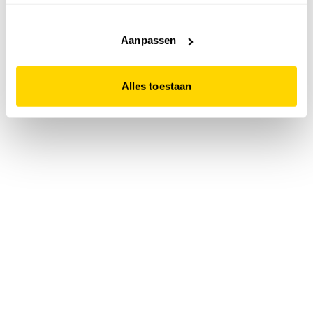
accepteert. Dit doe je door op "Alles toestaan" te klikken.
Liever geen cookies? Hou er dan rekening mee dat de
website niet optimaal functioneert.
Aanpassen
Alles toestaan