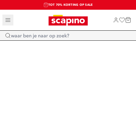
TOT 70% KORTING OP SALE
SALE: LAATSTE KANS!
SHOP NIEUW
Home