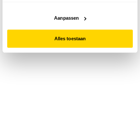
accepteert. Dit doe je door op "Alles toestaan" te klikken.
Liever geen cookies? Hou er dan rekening mee dat de
website niet optimaal functioneert.
Aanpassen
Alles toestaan