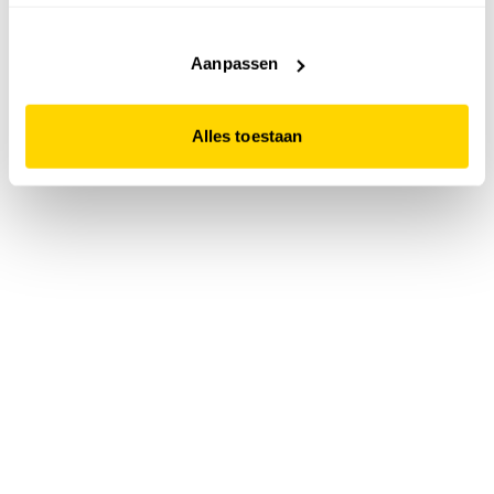
accepteert. Dit doe je door op "Alles toestaan" te klikken.
Liever geen cookies? Hou er dan rekening mee dat de
website niet optimaal functioneert.
Aanpassen
Alles toestaan