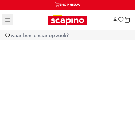
SHOP NIEUW
TOT 70% KORTING OP SALE
SALE: LAATSTE KANS!
Home