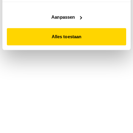
accepteert. Dit doe je door op "Alles toestaan" te klikken.
Liever geen cookies? Hou er dan rekening mee dat de
website niet optimaal functioneert.
Aanpassen
Alles toestaan