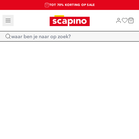
TOT 70% KORTING OP SALE
SALE: LAATSTE KANS!
SHOP NIEUW
Home