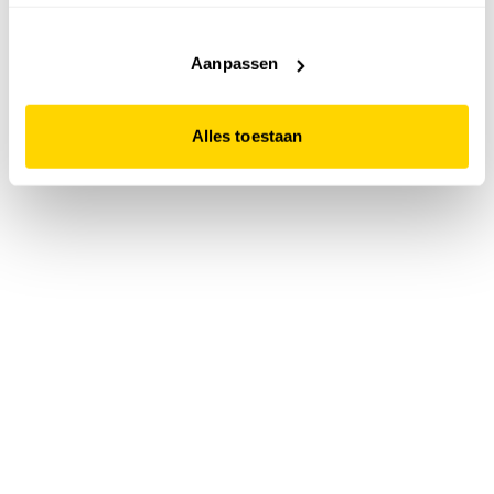
accepteert. Dit doe je door op "Alles toestaan" te klikken.
Liever geen cookies? Hou er dan rekening mee dat de
website niet optimaal functioneert.
Aanpassen
Alles toestaan