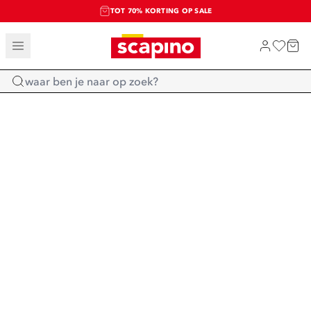
TOT 70% KORTING OP SALE
SALE: LAATSTE KANS!
SHOP NIEUW
Home