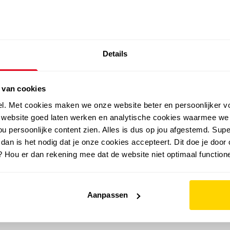
SALE: LAATSTE KANS!
Details
outdoor
zomer
merken
folder
sale
 van cookies
el. Met cookies maken we onze website beter en persoonlijker v
e website goed laten werken en analytische cookies waarmee we
u persoonlijke content zien. Alles is dus op jou afgestemd. Supe
 dan is het nodig dat je onze cookies accepteert. Dit doe je door 
? Hou er dan rekening mee dat de website niet optimaal functione
Aanpassen