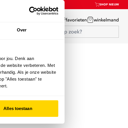
SHOP NIEUW
mijn account
favorieten
winkelmand
Over
oor jou. Denk aan
 de website verbeteren. Met
rhandig. Als je onze website
op "Alles toestaan" te
ert.
Alles toestaan