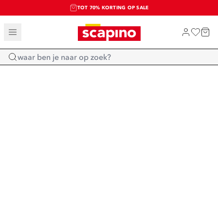
TOT 70% KORTING OP SALE
SALE: LAATSTE KANS!
SHOP NIEUW
Home