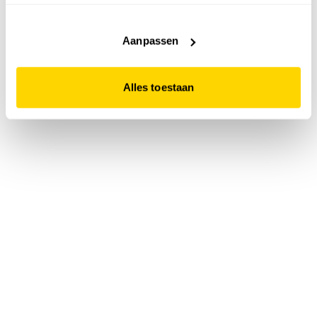
accepteert. Dit doe je door op "Alles toestaan" te klikken.
Liever geen cookies? Hou er dan rekening mee dat de
website niet optimaal functioneert.
Aanpassen
Alles toestaan