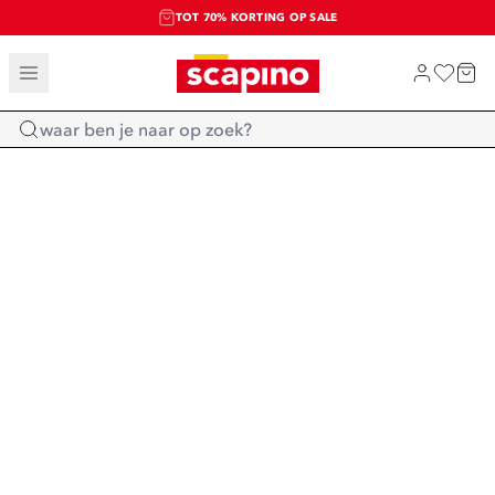
TOT 70% KORTING OP SALE
SALE: LAATSTE KANS!
SHOP NIEUW
Home