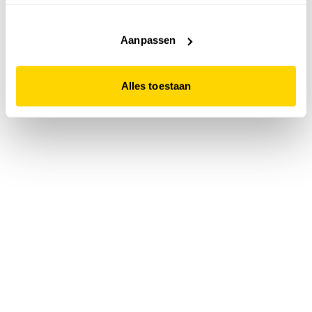
accepteert. Dit doe je door op "Alles toestaan" te klikken.
Liever geen cookies? Hou er dan rekening mee dat de
website niet optimaal functioneert.
Aanpassen
Alles toestaan