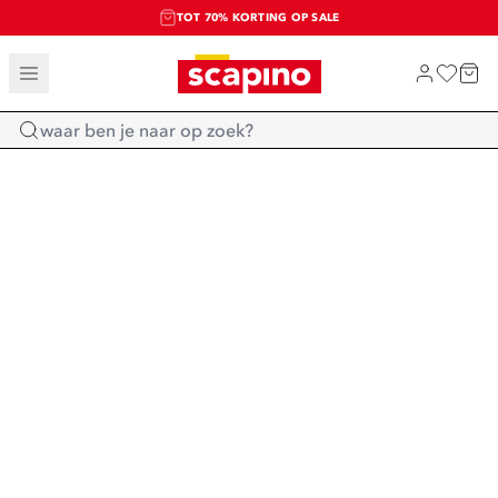
TOT 70% KORTING OP SALE
SALE: LAATSTE KANS!
SHOP NIEUW
Home