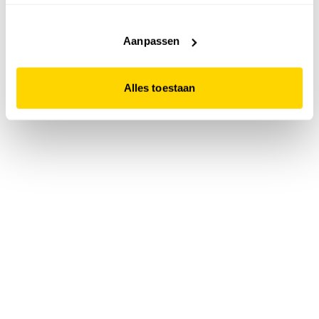
accepteert. Dit doe je door op "Alles toestaan" te klikken.
Liever geen cookies? Hou er dan rekening mee dat de
website niet optimaal functioneert.
Aanpassen
Alles toestaan