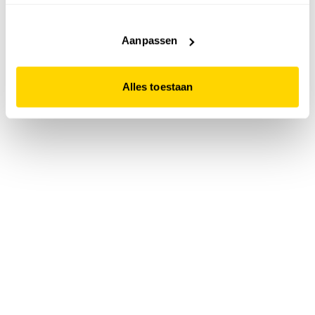
accepteert. Dit doe je door op "Alles toestaan" te klikken.
Liever geen cookies? Hou er dan rekening mee dat de
website niet optimaal functioneert.
Aanpassen
Alles toestaan