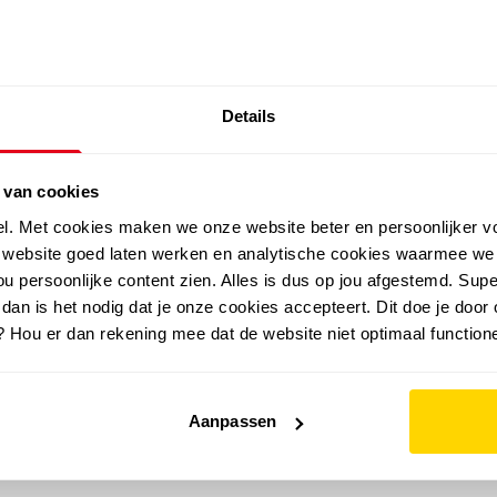
SALE: LAATSTE KANS!
Details
outdoor
zomer
merken
folder
sale
 van cookies
el. Met cookies maken we onze website beter en persoonlijker v
e website goed laten werken en analytische cookies waarmee we
u persoonlijke content zien. Alles is dus op jou afgestemd. Supe
 dan is het nodig dat je onze cookies accepteert. Dit doe je door 
? Hou er dan rekening mee dat de website niet optimaal functione
Aanpassen