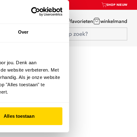
SHOP NIEUW
mijn account
favorieten
winkelmand
Over
oor jou. Denk aan
 de website verbeteren. Met
rhandig. Als je onze website
op "Alles toestaan" te
ert.
Alles toestaan